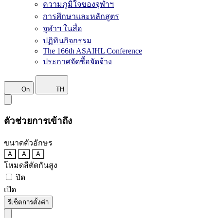
ความภูมิใจของจุฬาฯ
การศึกษาและหลักสูตร
จุฬาฯ ในสื่อ
ปฏิทินกิจกรรม
The 166th ASAIHL Conference
ประกาศจัดซื้อจัดจ้าง
On
TH
ตัวช่วยการเข้าถึง
ขนาดตัวอักษร
A
A
A
โหมดสีตัดกันสูง
ปิด
เปิด
รีเซ็ตการตั้งค่า