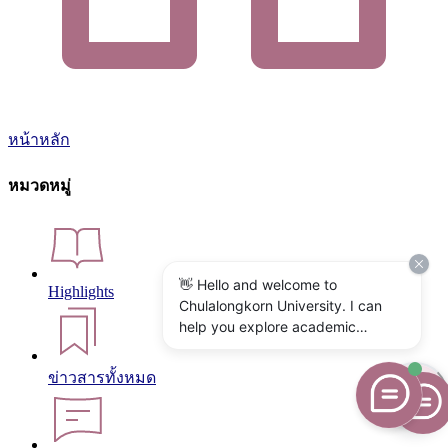
หน้าหลัก
หมวดหมู่
👋 Hello and welcome to
Highlights
Chulalongkorn University. I can
help you explore academic
programs, admissions, research,
campus life, and university
ข่าวสารทั้งหมด
services. What would you like to
know?