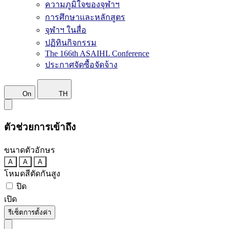
ความภูมิใจของจุฬาฯ
การศึกษาและหลักสูตร
จุฬาฯ ในสื่อ
ปฏิทินกิจกรรม
The 166th ASAIHL Conference
ประกาศจัดซื้อจัดจ้าง
On
TH
ตัวช่วยการเข้าถึง
ขนาดตัวอักษร
A
A
A
โหมดสีตัดกันสูง
ปิด
เปิด
รีเซ็ตการตั้งค่า