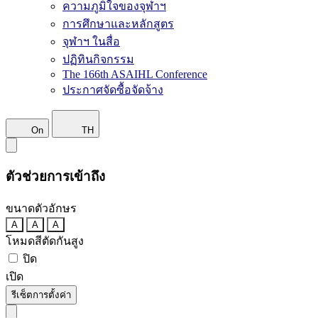
ความภูมิใจของจุฬาฯ
การศึกษาและหลักสูตร
จุฬาฯ ในสื่อ
ปฏิทินกิจกรรม
The 166th ASAIHL Conference
ประกาศจัดซื้อจัดจ้าง
On
TH
ตัวช่วยการเข้าถึง
ขนาดตัวอักษร
A
A
A
โหมดสีตัดกันสูง
ปิด
เปิด
รีเซ็ตการตั้งค่า