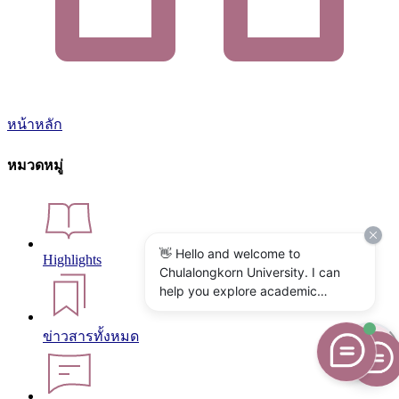
หน้าหลัก
หมวดหมู่
👋 Hello and welcome to
Highlights
Chulalongkorn University. I can
help you explore academic
programs, admissions, research,
campus life, and university
ข่าวสารทั้งหมด
services. What would you like to
know?