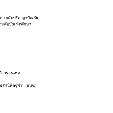
กษาระดับปริญญาบัณฑิต
ระดับบัณฑิตศึกษา
ยีสารสนเทศ
สรนิสิตจุฬาฯ (อบจ.)