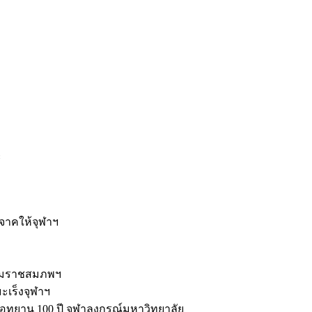
ะ
ิจาคให้จุฬาฯ
รมราชสมภพฯ
มะเร็งจุฬาฯ
ุทยาน 100 ปี จุฬาลงกรณ์มหาวิทยาลัย