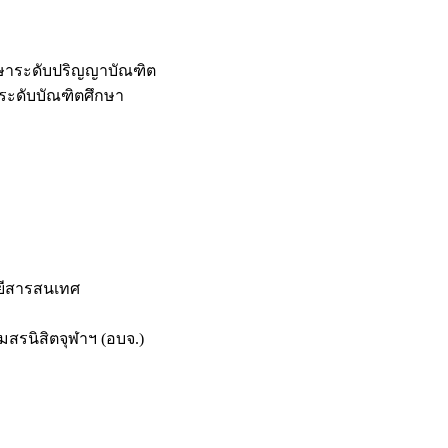
กษาระดับปริญญาบัณฑิต
ระดับบัณฑิตศึกษา
ยีสารสนเทศ
สรนิสิตจุฬาฯ (อบจ.)