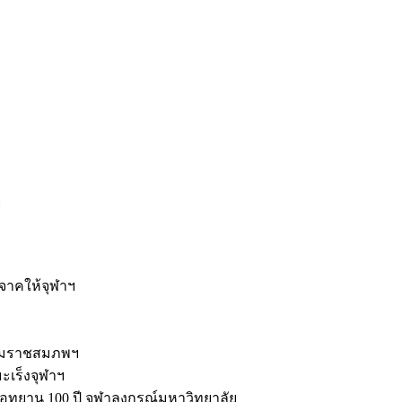
ะ
ิจาคให้จุฬาฯ
รมราชสมภพฯ
มะเร็งจุฬาฯ
ุทยาน 100 ปี จุฬาลงกรณ์มหาวิทยาลัย