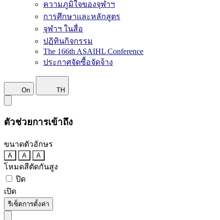
ความภูมิใจของจุฬาฯ
การศึกษาและหลักสูตร
จุฬาฯ ในสื่อ
ปฏิทินกิจกรรม
The 166th ASAIHL Conference
ประกาศจัดซื้อจัดจ้าง
On
TH
ตัวช่วยการเข้าถึง
ขนาดตัวอักษร
A
A
A
โหมดสีตัดกันสูง
ปิด
เปิด
รีเซ็ตการตั้งค่า