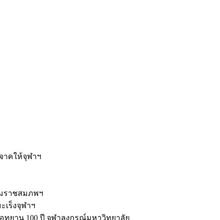
ะ
ิจาคให้จุฬาฯ
รมราชสมภพฯ
มะเร็งจุฬาฯ
ุทยาน 100 ปี จุฬาลงกรณ์มหาวิทยาลัย