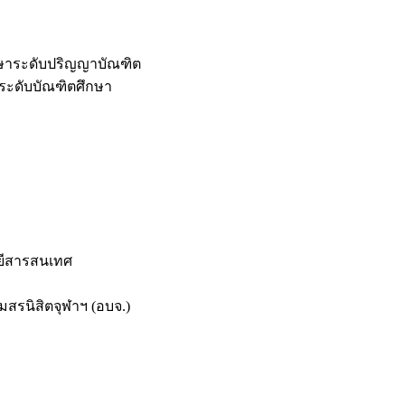
กษาระดับปริญญาบัณฑิต
ระดับบัณฑิตศึกษา
ยีสารสนเทศ
สรนิสิตจุฬาฯ (อบจ.)