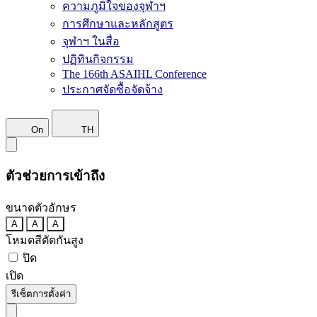
ความภูมิใจของจุฬาฯ
การศึกษาและหลักสูตร
จุฬาฯ ในสื่อ
ปฏิทินกิจกรรม
The 166th ASAIHL Conference
ประกาศจัดซื้อจัดจ้าง
On
TH
ตัวช่วยการเข้าถึง
ขนาดตัวอักษร
A
A
A
โหมดสีตัดกันสูง
ปิด
เปิด
รีเซ็ตการตั้งค่า