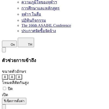
ความภูมิใจของจุฬาฯ
การศึกษาและหลักสูตร
จุฬาฯ ในสื่อ
ปฏิทินกิจกรรม
The 166th ASAIHL Conference
ประกาศจัดซื้อจัดจ้าง
On
TH
ตัวช่วยการเข้าถึง
ขนาดตัวอักษร
A
A
A
โหมดสีตัดกันสูง
ปิด
เปิด
รีเซ็ตการตั้งค่า