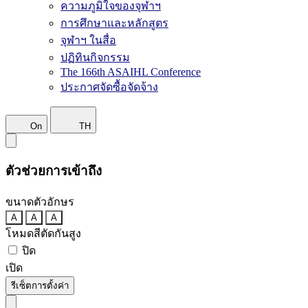
ความภูมิใจของจุฬาฯ
การศึกษาและหลักสูตร
จุฬาฯ ในสื่อ
ปฏิทินกิจกรรม
The 166th ASAIHL Conference
ประกาศจัดซื้อจัดจ้าง
On
TH
ตัวช่วยการเข้าถึง
ขนาดตัวอักษร
A
A
A
โหมดสีตัดกันสูง
ปิด
เปิด
รีเซ็ตการตั้งค่า