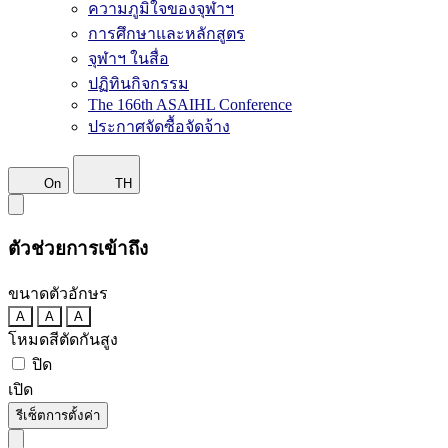
ความภูมิใจของจุฬาฯ
การศึกษาและหลักสูตร
จุฬาฯ ในสื่อ
ปฏิทินกิจกรรม
The 166th ASAIHL Conference
ประกาศจัดซื้อจัดจ้าง
On
TH
ตัวช่วยการเข้าถึง
ขนาดตัวอักษร
A
A
A
โหมดสีตัดกันสูง
ปิด
เปิด
รีเซ็ตการตั้งค่า