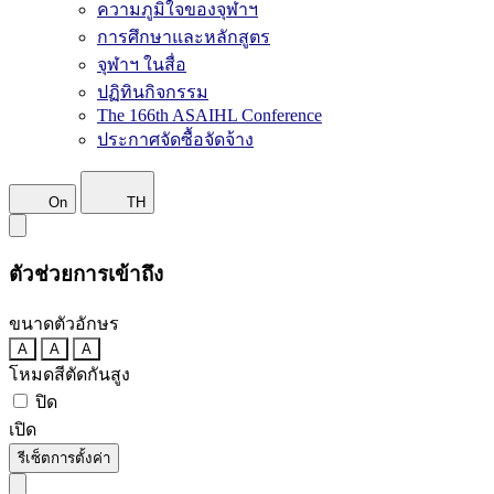
ความภูมิใจของจุฬาฯ
การศึกษาและหลักสูตร
จุฬาฯ ในสื่อ
ปฏิทินกิจกรรม
The 166th ASAIHL Conference
ประกาศจัดซื้อจัดจ้าง
On
TH
ตัวช่วยการเข้าถึง
ขนาดตัวอักษร
A
A
A
โหมดสีตัดกันสูง
ปิด
เปิด
รีเซ็ตการตั้งค่า