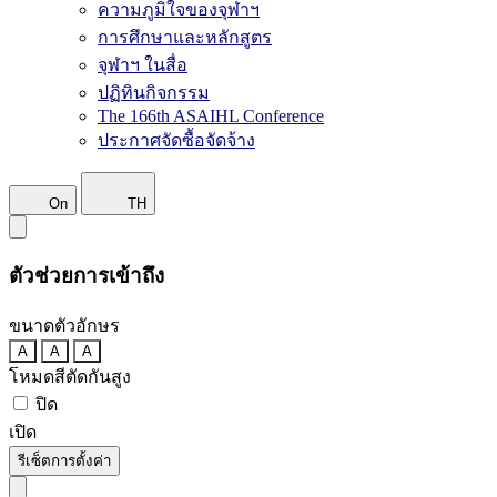
ความภูมิใจของจุฬาฯ
การศึกษาและหลักสูตร
จุฬาฯ ในสื่อ
ปฏิทินกิจกรรม
The 166th ASAIHL Conference
ประกาศจัดซื้อจัดจ้าง
On
TH
ตัวช่วยการเข้าถึง
ขนาดตัวอักษร
A
A
A
โหมดสีตัดกันสูง
ปิด
เปิด
รีเซ็ตการตั้งค่า