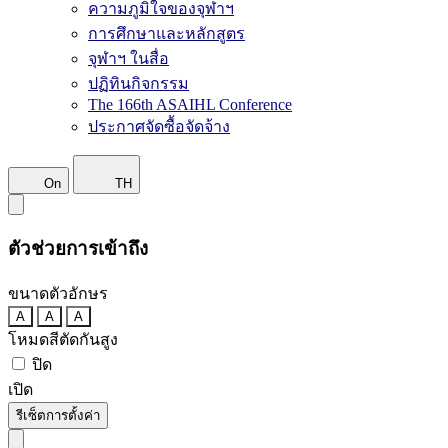
ความภูมิใจของจุฬาฯ
การศึกษาและหลักสูตร
จุฬาฯ ในสื่อ
ปฏิทินกิจกรรม
The 166th ASAIHL Conference
ประกาศจัดซื้อจัดจ้าง
On
TH
ตัวช่วยการเข้าถึง
ขนาดตัวอักษร
A
A
A
โหมดสีตัดกันสูง
ปิด
เปิด
รีเซ็ตการตั้งค่า