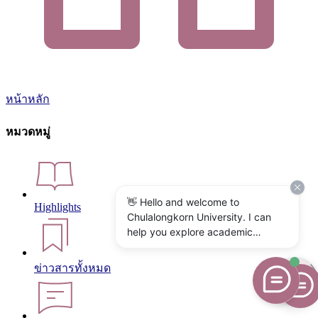
หน้าหลัก
หมวดหมู่
👋 Hello and welcome to
Highlights
Chulalongkorn University. I can
help you explore academic
programs, admissions, research,
campus life, and university
ข่าวสารทั้งหมด
services. What would you like to
know?