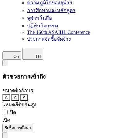
ความภูมิใจของจุฬาฯ
การศึกษาและหลักสูตร
จุฬาฯ ในสื่อ
ปฏิทินกิจกรรม
The 166th ASAIHL Conference
ประกาศจัดซื้อจัดจ้าง
On
TH
ตัวช่วยการเข้าถึง
ขนาดตัวอักษร
A
A
A
โหมดสีตัดกันสูง
ปิด
เปิด
รีเซ็ตการตั้งค่า