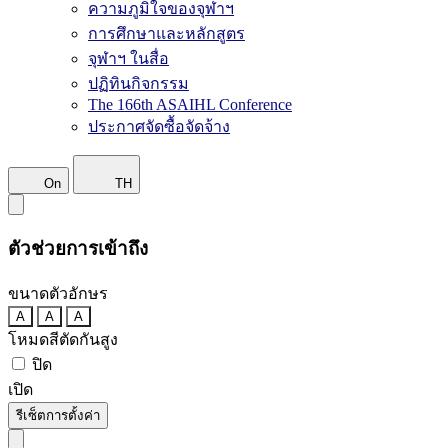
ความภูมิใจของจุฬาฯ
การศึกษาและหลักสูตร
จุฬาฯ ในสื่อ
ปฏิทินกิจกรรม
The 166th ASAIHL Conference
ประกาศจัดซื้อจัดจ้าง
On
TH
ตัวช่วยการเข้าถึง
ขนาดตัวอักษร
A
A
A
โหมดสีตัดกันสูง
ปิด
เปิด
รีเซ็ตการตั้งค่า