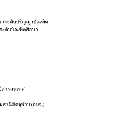
กษาระดับปริญญาบัณฑิต
ระดับบัณฑิตศึกษา
ยีสารสนเทศ
สรนิสิตจุฬาฯ (อบจ.)