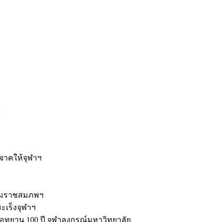
ะ
ิจาคให้จุฬาฯ
รมราชสมภพฯ
มะเร็งจุฬาฯ
ุทยาน 100 ปี จุฬาลงกรณ์มหาวิทยาลัย