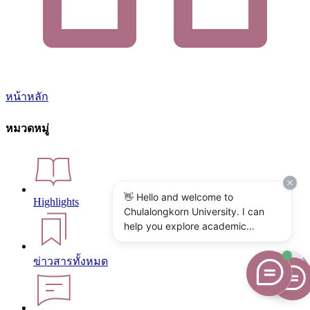
หน้าหลัก
หมวดหมู่
👋 Hello and welcome to
Highlights
Chulalongkorn University. I can
help you explore academic
programs, admissions, research,
campus life, and university
ข่าวสารทั้งหมด
services. What would you like to
know?