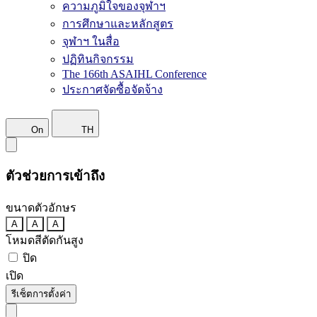
ความภูมิใจของจุฬาฯ
การศึกษาและหลักสูตร
จุฬาฯ ในสื่อ
ปฏิทินกิจกรรม
The 166th ASAIHL Conference
ประกาศจัดซื้อจัดจ้าง
On
TH
ตัวช่วยการเข้าถึง
ขนาดตัวอักษร
A
A
A
โหมดสีตัดกันสูง
ปิด
เปิด
รีเซ็ตการตั้งค่า