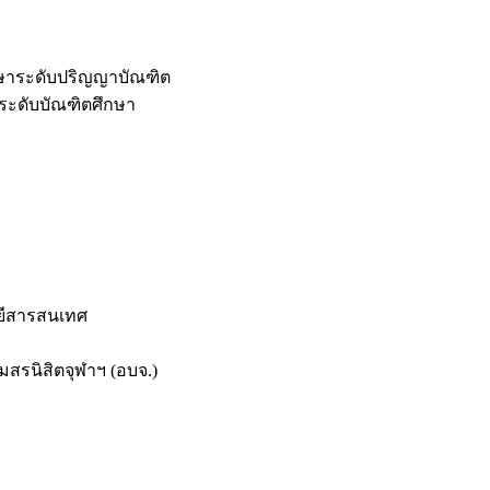
กษาระดับปริญญาบัณฑิต
ระดับบัณฑิตศึกษา
ยีสารสนเทศ
สรนิสิตจุฬาฯ (อบจ.)