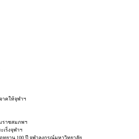
ะ
ิจาคให้จุฬาฯ
รมราชสมภพฯ
มะเร็งจุฬาฯ
ุทยาน 100 ปี จุฬาลงกรณ์มหาวิทยาลัย