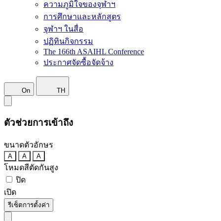
ความภูมิใจของจุฬาฯ
การศึกษาและหลักสูตร
จุฬาฯ ในสื่อ
ปฏิทินกิจกรรม
The 166th ASAIHL Conference
ประกาศจัดซื้อจัดจ้าง
On
TH
ตัวช่วยการเข้าถึง
ขนาดตัวอักษร
A
A
A
โหมดสีตัดกันสูง
ปิด
เปิด
รีเซ็ตการตั้งค่า