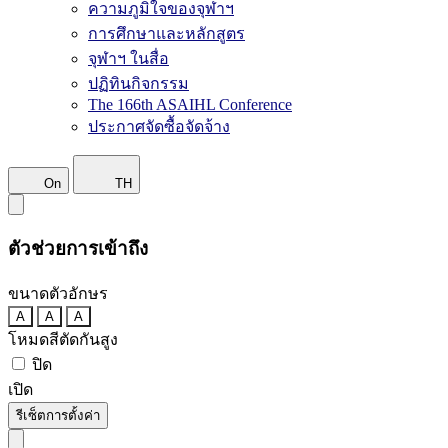
ความภูมิใจของจุฬาฯ
การศึกษาและหลักสูตร
จุฬาฯ ในสื่อ
ปฏิทินกิจกรรม
The 166th ASAIHL Conference
ประกาศจัดซื้อจัดจ้าง
On
TH
ตัวช่วยการเข้าถึง
ขนาดตัวอักษร
A
A
A
โหมดสีตัดกันสูง
ปิด
เปิด
รีเซ็ตการตั้งค่า