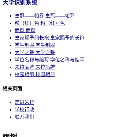
大学识别系统
皇冠——帕乔
皇冠——帕乔
粉（红）色
粉（红）色
雨树
雨树
皇家赐予的长袍
皇家赐予的长袍
学生制服
学生制服
大学之聲
大学之聲
学位名称与缩写
学位名称与缩写
朱拉品牌
朱拉品牌
校园相册
校园相册
相关页面
走进朱拉
学校行政
联系我们