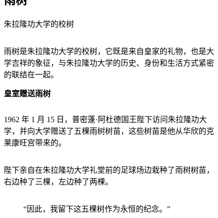
雨树
朱拉隆功大学的校树
雨树是朱拉隆功大学的校树，它既是来自皇家的礼物，也是大
学吉祥的象征，与朱拉隆功大学的历史、身份和生活方式紧密
的联结在一起。
皇室赠送雨树
1962 年 1 月 15 日，普密蓬·阿杜德国王陛下访问朱拉隆功大
学，并向大学赠送了五棵雨树树苗，这些树苗是他从华欣的克
莱康旺宫带来的。
陛下亲自在朱拉隆功大学礼堂前的足球场边栽种了雨树树苗，
右边种了三棵，左边种了两棵。
“因此，我留下这五棵树作为永恒的纪念。”