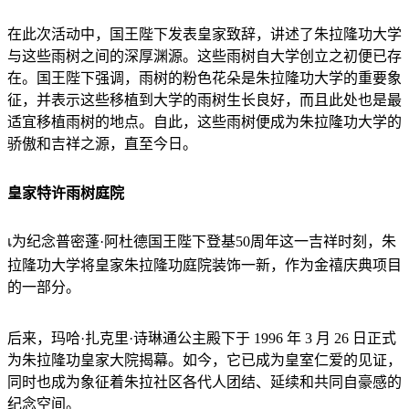
在此次活动中，国王陛下发表皇家致辞，讲述了朱拉隆功大学
与这些雨树之间的深厚渊源。这些雨树自大学创立之初便已存
在。国王陛下强调，雨树的粉色花朵是朱拉隆功大学的重要象
征，并表示这些移植到大学的雨树生长良好，而且此处也是最
适宜移植雨树的地点。自此，这些雨树便成为朱拉隆功大学的
骄傲和吉祥之源，直至今日。
皇家特许雨树庭院
เ为纪念普密蓬·阿杜德国王陛下登基50周年这一吉祥时刻，朱
拉隆功大学将皇家朱拉隆功庭院装饰一新，作为金禧庆典项目
的一部分。
后来，玛哈·扎克里·诗琳通公主殿下于 1996 年 3 月 26 日正式
为朱拉隆功皇家大院揭幕。如今，它已成为皇室仁爱的见证，
同时也成为象征着朱拉社区各代人团结、延续和共同自豪感的
纪念空间。