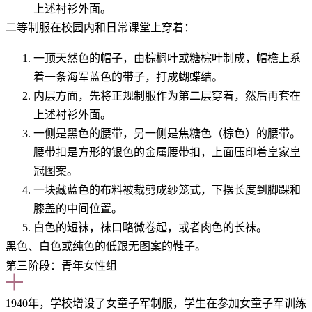
上述衬衫外面。
二等制服在校园内和日常课堂上穿着：
一顶天然色的帽子，由棕榈叶或糖棕叶制成，帽檐上系
着一条海军蓝色的带子，打成蝴蝶结。
内层方面，先将正规制服作为第二层穿着，然后再套在
上述衬衫外面。
一侧是黑色
的
腰带，另一侧是
焦糖色（棕色）的
腰带。
腰带扣是方形的银色
的
金属腰带扣，上面压印着皇家皇
冠图案。
一块藏蓝色的布料被裁剪成纱笼式，下摆长度到脚踝和
膝盖的中间位置。
白色
的
短袜，袜口略微卷起，或者肉色
的
长袜。
黑色、白色或纯色
的
低跟无图案的鞋子。
第三阶段：青年女性组
1940年，学校增设了女童子军制服，学生在参加女童子军训练