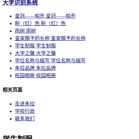
大学识别系统
皇冠——帕乔
皇冠——帕乔
粉（红）色
粉（红）色
雨树
雨树
皇家赐予的长袍
皇家赐予的长袍
学生制服
学生制服
大学之聲
大学之聲
学位名称与缩写
学位名称与缩写
朱拉品牌
朱拉品牌
校园相册
校园相册
相关页面
走进朱拉
学校行政
联系我们