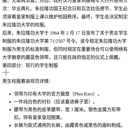
服，无需再添置。然而，政府认为皇家制服每​​年大约只使用三
次：毕业典礼、朱拉隆功国王纪念日和瓦吉拉伍德节，学生必
须穿着皇家制服上课以维护校园秩序。最终，学生会决定制定
朱拉隆功大学的校服。
后来，朱拉隆功大学于 1964 年 2 月 17 日发布了关于男女学生
制服的朱拉隆功大学第 71/2507 号令。该令规定朱拉隆功大学
制服为男生的标准制服，但同时规定在重要场合可以使用绣有
大学徽章的藏蓝色领带，且只能在政府指定的仪式上佩戴。
第四部分：现行的学生制服
男生校服着装规范详情
：
领带为印有大学的官方徽章（Phra Kieo）。
一件纯白
色的
衬衫（应该塞进裤子里）。
腰带为黑色
的
皮革腰带，宽 3 厘米。银色金属方形带
扣，饰有皇家皇冠图案。
长裤为款式通用的长裤，由藏青色或黑色
的
面料制成。