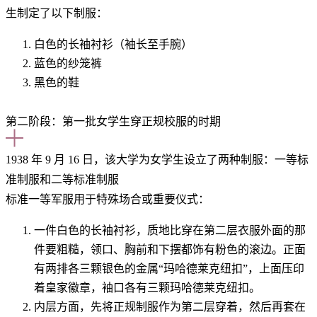
生制定了以下制服：
白色
的
长袖衬衫（袖长至手腕）
蓝色
的
纱笼
裤
黑
色的
鞋
第二阶段：第一批女学生穿正规校服的时期
1938 年 9 月 16 日，该大学为女学生设立了两种制服：一等标
准制服和二等标准制服
标准一等军服用于特殊场合或重要仪式：
一件
白色的
长袖衬衫，质地比穿在第二层衣服外面的那
件要粗糙，领口、胸前和下摆都饰有粉色
的
滚边。正面
有两排各三颗银色
的
金属“玛哈德莱克纽扣”，上面压印
着皇家徽章，袖口各有三颗玛哈德莱克纽扣。
内层方面，先将正规制服作为第二层穿着，然后再套在