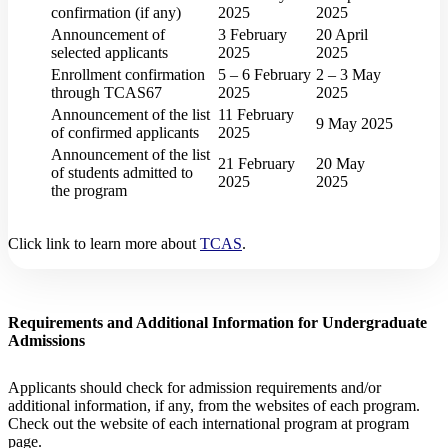
confirmation (if any)
2025
2025
Announcement of
3 February
20 April
selected applicants
2025
2025
Enrollment confirmation
5 – 6 February
2 – 3 May
through TCAS67
2025
2025
Announcement of the list
11 February
9 May 2025
of confirmed applicants
2025
Announcement of the list
21 February
20 May
of students admitted to
2025
2025
the program
Click link to learn more about
TCAS
.
Requirements and Additional Information for Undergraduate
Admissions
Applicants should check for admission requirements and/or
additional information, if any, from the websites of each program.
Check out the website of each international program at program
page.