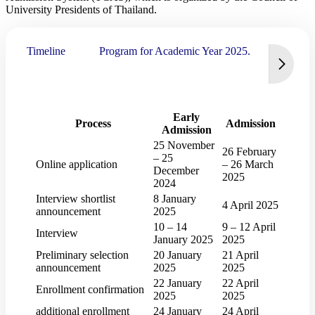
University Presidents of Thailand.
Timeline
Program for Academic Year 2025.
Early
Process
Admission
Admission
25 November
26 February
– 25
Online application
– 26 March
December
2025
2024
Interview shortlist
8 January
4 April 2025
announcement
2025
10 – 14
9 – 12 April
Interview
January 2025
2025
Preliminary selection
20 January
21 April
announcement
2025
2025
22 January
22 April
Enrollment confirmation
2025
2025
additional enrollment
24 January
24 April