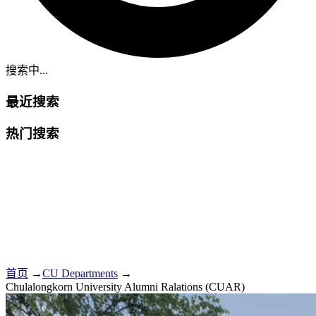
搜索中...
最近搜索
热门搜索
首页
→
CU Departments
→
Chulalongkorn University Alumni Ralations (CUAR)