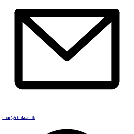
cuar@chula.ac.th