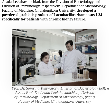
Asada Leelahavanichkul, from the Division of Bacteriology and
Division of Immunology, respectively, Department of Microbiology,
Faculty of Medicine, Chulalongkorn University,
developed a
powdered probiotic product of Lactobacillus rhamnosus L34
specifically for patients with chronic kidney failure.
Prof. Dr. Somying Tumwasorn,
Division of Bacteriology
(left) 
Assoc. Prof. Dr. Asada Leelahavanichkul, Division
of Immunology, Department of Microbiology, (right)
Faculty of Medicine, Chulalongkorn University