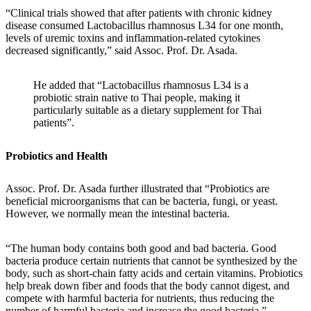
“Clinical trials showed that after patients with chronic kidney
disease consumed Lactobacillus rhamnosus L34 for one month,
levels of uremic toxins and inflammation-related cytokines
decreased significantly,” said Assoc. Prof. Dr. Asada.
He added that “Lactobacillus rhamnosus L34 is a
probiotic strain native to Thai people, making it
particularly suitable as a dietary supplement for Thai
patients”.
Probiotics and Health
Assoc. Prof. Dr. Asada further illustrated that “Probiotics are
beneficial microorganisms that can be bacteria, fungi, or yeast.
However, we normally mean the intestinal bacteria.
“The human body contains both good and bad bacteria. Good
bacteria produce certain nutrients that cannot be synthesized by the
body, such as short-chain fatty acids and certain vitamins. Probiotics
help break down fiber and foods that the body cannot digest, and
compete with harmful bacteria for nutrients, thus reducing the
number of harmful bacteria and increase the good bacteria.”