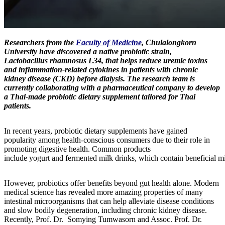
Researchers from the
Faculty of Medicine
, Chulalongkorn
University have discovered a native probiotic strain,
Lactobacillus rhamnosus L34, that helps reduce uremic toxins
and inflammation-related cytokines in patients with chronic
kidney disease (CKD) before dialysis. The research team is
currently collaborating with a pharmaceutical company to develop
a Thai-made probiotic dietary supplement tailored for Thai
patients.
In recent years, probiotic dietary supplements have gained
popularity among health-conscious consumers due to their role in
promoting digestive health. Common products
include yogurt and fermented milk drinks, which contain beneficial mi
However, probiotics offer benefits beyond gut health alone. Modern
medical science has revealed more amazing properties of many
intestinal microorganisms that can help alleviate disease conditions
and slow bodily degeneration, including chronic kidney disease.
Recently, Prof. Dr. Somying Tumwasorn and Assoc. Prof. Dr.