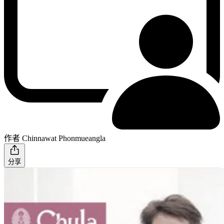
作者 Chinnawat Phonmueangla
分享