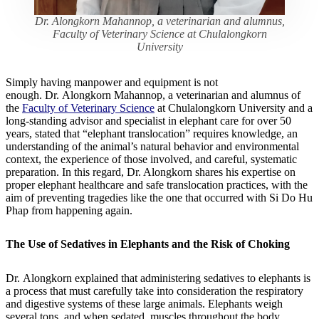
Dr. Alongkorn Mahannop, a veterinarian and alumnus,
Faculty of Veterinary Science at Chulalongkorn
University
Simply having manpower and equipment is not
enough. Dr. Alongkorn Mahannop, a veterinarian and alumnus of
the
Faculty of Veterinary Science
at Chulalongkorn University and a
long-standing advisor and specialist in elephant care for over 50
years, stated that “elephant translocation” requires knowledge, an
understanding of the animal’s natural behavior and environmental
context, the experience of those involved, and careful, systematic
preparation. In this regard, Dr. Alongkorn shares his expertise on
proper elephant healthcare and safe translocation practices, with the
aim of preventing tragedies like the one that occurred with Si Do Hu
Phap from happening again.
The Use of Sedatives in Elephants and the Risk of Choking
Dr. Alongkorn explained that administering sedatives to elephants is
a process that must carefully take into consideration the respiratory
and digestive systems of these large animals. Elephants weigh
several tons, and when sedated, muscles throughout the body