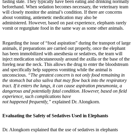
fasting state. They typically have been eating and drinking normally
beforehand. When sedation becomes necessary, the veterinary team
will closely monitor the animal’s condition. If there are concerns
about vomiting, antiemetic medication may also be
administered. However, based on past experience, elephants rarely
vomit or regurgitate food in the same way as some other animals.
Regarding the issue of “food aspiration” during the transport of large
animals, if preparations are carried out properly, once the elephant
has been immobilized with anesthesia or sedatives, the team will
inject medication subcutaneously around the axilla or the base of the
foreleg near the neck. This allows the drug to enter the bloodstream
and specifically help suppress vomiting while the animal is
unconscious.
“The greatest concern is not only food remaining in
the stomach but also saliva that may flow back into the respiratory
tract. If it enters the lungs, it can cause aspiration pneumonia, a
dangerous and potentially fatal condition. However, based on field
experience, such complications have
not happened frequently,”
explained Dr. Alongkorn.
Evaluating the Safety of Sedatives Used in Elephants
Dr. Alongkorn explained that the use of sedatives in elephants