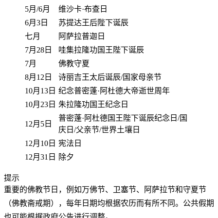
5月/6月
维沙卡·布查日
6月3日
苏提达王后陛下诞辰
七月
阿萨拉普迦日
7月28日
哇集拉隆功国王陛下诞辰
7月
佛教守夏
8月12日
诗丽吉王太后诞辰/国家母亲节
10月13日
纪念普密蓬·阿杜德大帝逝世周年
10月23日
朱拉隆功国王纪念日
普密蓬·阿杜德国王陛下诞辰纪念日/国
12月5日
庆日/父亲节/世界土壤日
12月10日
宪法日
12月31日
除夕
提示
重要的佛教节日，例如万佛节、卫塞节、阿萨拉节和守夏节
（佛教斋戒期），每年日期均根据农历而有所不同。公共假期
也可能根据政府公告进行调整。