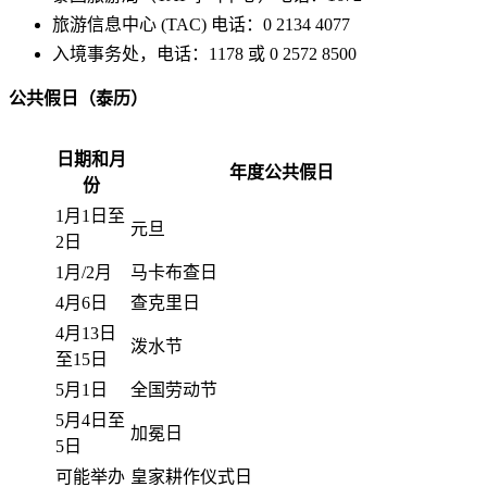
旅游信息中心 (TAC) 电话：0 2134 4077
入境事务处，电话：1178 或 0 2572 8500
公共假日（泰历）
日期和月
年度公共假日
份
1月1日至
元旦
2日
1月/2月
马卡布查日
4月6日
查克里日
4月13日
泼水节
至15日
5月1日
全国劳动节
5月4日至
加冕日
5日
可能举办
皇家耕作仪式日