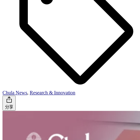
Chula News
,
Research & Innovation
分享