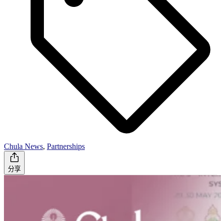
Chula News
,
Partnerships
分享