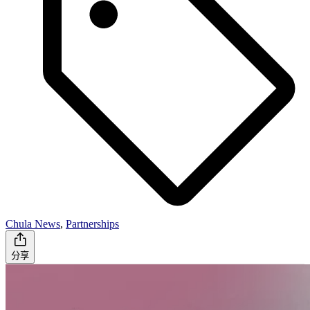
Chula News
,
Partnerships
分享