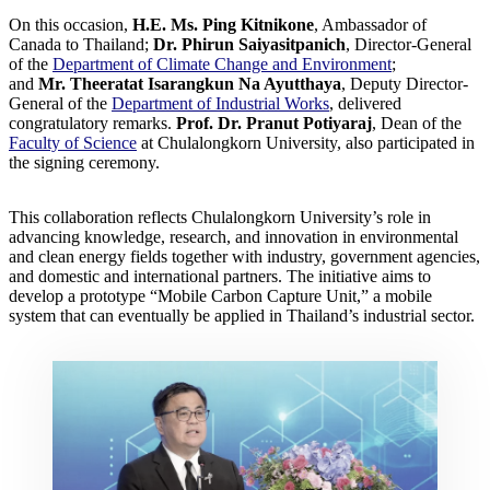
On this occasion,
H.E. Ms. Ping Kitnikone
, Ambassador of
Canada to Thailand;
Dr. Phirun Saiyasitpanich
, Director-General
of the
Department of Climate Change and Environment
;
and
Mr. Theeratat Isarangkun Na Ayutthaya
, Deputy Director-
General of the
Department of Industrial Works
, delivered
congratulatory remarks.
Prof. Dr. Pranut Potiyaraj
, Dean of the
Faculty of Science
at Chulalongkorn University, also participated in
the signing ceremony.
This collaboration reflects Chulalongkorn University’s role in
advancing knowledge, research, and innovation in environmental
and clean energy fields together with industry, government agencies,
and domestic and international partners. The initiative aims to
develop a prototype “Mobile Carbon Capture Unit,” a mobile
system that can eventually be applied in Thailand’s industrial sector.