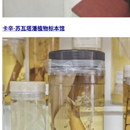
卡辛·​​苏瓦塔潘植物标本馆