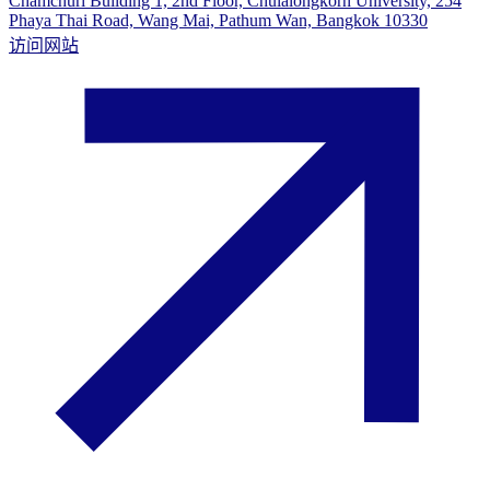
Chamchuri Building 1, 2nd Floor, Chulalongkorn University, 254
Phaya Thai Road, Wang Mai, Pathum Wan, Bangkok 10330
访问网站