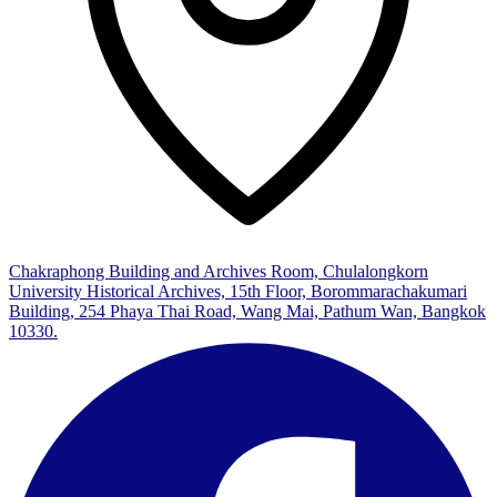
Chakraphong Building and Archives Room, Chulalongkorn
University Historical Archives, 15th Floor, Borommarachakumari
Building, 254 Phaya Thai Road, Wang Mai, Pathum Wan, Bangkok
10330.