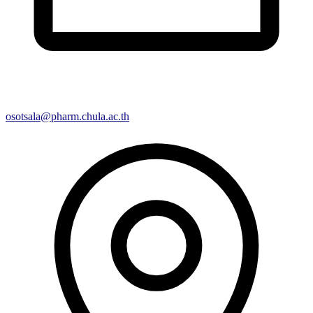
osotsala@pharm.chula.ac.th