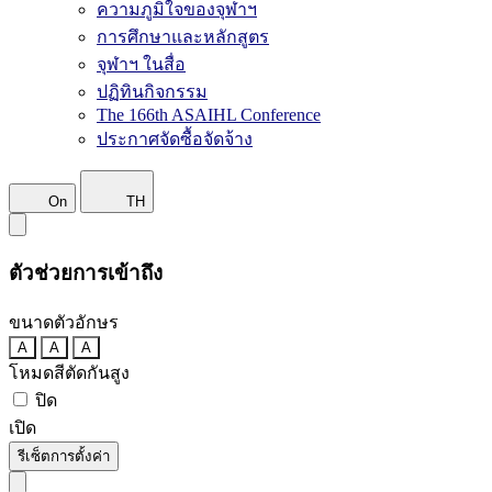
ความภูมิใจของจุฬาฯ
การศึกษาและหลักสูตร
จุฬาฯ ในสื่อ
ปฏิทินกิจกรรม
The 166th ASAIHL Conference
ประกาศจัดซื้อจัดจ้าง
On
TH
ตัวช่วยการเข้าถึง
ขนาดตัวอักษร
A
A
A
โหมดสีตัดกันสูง
ปิด
เปิด
รีเซ็ตการตั้งค่า