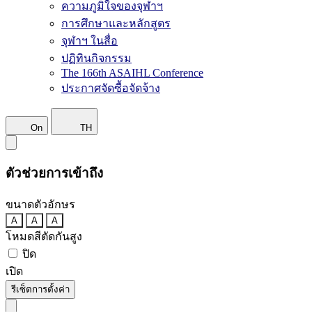
ความภูมิใจของจุฬาฯ
การศึกษาและหลักสูตร
จุฬาฯ ในสื่อ
ปฏิทินกิจกรรม
The 166th ASAIHL Conference
ประกาศจัดซื้อจัดจ้าง
On
TH
ตัวช่วยการเข้าถึง
ขนาดตัวอักษร
A
A
A
โหมดสีตัดกันสูง
ปิด
เปิด
รีเซ็ตการตั้งค่า