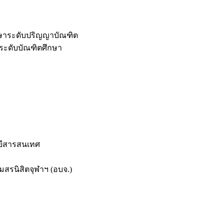
กษาระดับปริญญาบัณฑิต
ระดับบัณฑิตศึกษา
ยีสารสนเทศ
สรนิสิตจุฬาฯ (อบจ.)