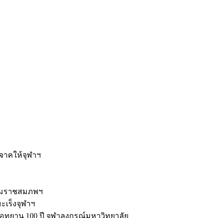
ะ
ิจาคให้จุฬาฯ
รมราชสมภพฯ
มะเร็งจุฬาฯ
ุทยาน 100 ปี จุฬาลงกรณ์มหาวิทยาลัย