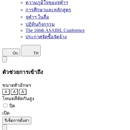
ความภูมิใจของจุฬาฯ
การศึกษาและหลักสูตร
จุฬาฯ ในสื่อ
ปฏิทินกิจกรรม
The 166th ASAIHL Conference
ประกาศจัดซื้อจัดจ้าง
On
TH
ตัวช่วยการเข้าถึง
ขนาดตัวอักษร
A
A
A
โหมดสีตัดกันสูง
ปิด
เปิด
รีเซ็ตการตั้งค่า