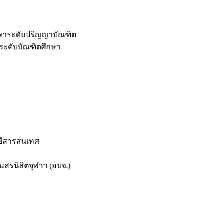
กษาระดับปริญญาบัณฑิต
ระดับบัณฑิตศึกษา
ยีสารสนเทศ
สรนิสิตจุฬาฯ (อบจ.)