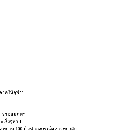
ะ
ิจาคให้จุฬาฯ
รมราชสมภพฯ
มะเร็งจุฬาฯ
ุทยาน 100 ปี จุฬาลงกรณ์มหาวิทยาลัย