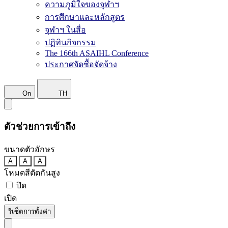
ความภูมิใจของจุฬาฯ
การศึกษาและหลักสูตร
จุฬาฯ ในสื่อ
ปฏิทินกิจกรรม
The 166th ASAIHL Conference
ประกาศจัดซื้อจัดจ้าง
On
TH
ตัวช่วยการเข้าถึง
ขนาดตัวอักษร
A
A
A
โหมดสีตัดกันสูง
ปิด
เปิด
รีเซ็ตการตั้งค่า