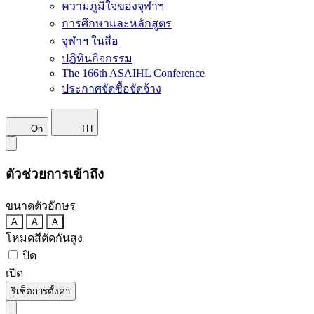
ความภูมิใจของจุฬาฯ
การศึกษาและหลักสูตร
จุฬาฯ ในสื่อ
ปฏิทินกิจกรรม
The 166th ASAIHL Conference
ประกาศจัดซื้อจัดจ้าง
On
TH
ตัวช่วยการเข้าถึง
ขนาดตัวอักษร
A
A
A
โหมดสีตัดกันสูง
ปิด
เปิด
รีเซ็ตการตั้งค่า