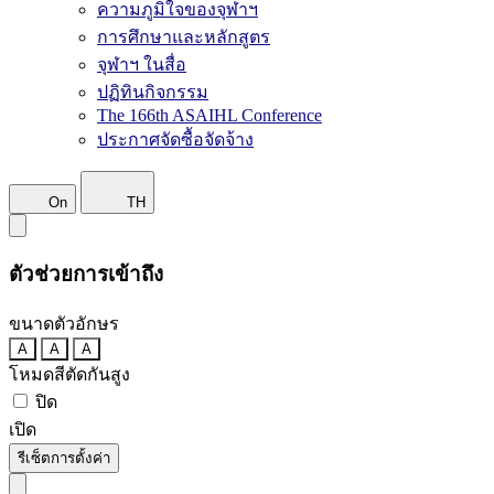
ความภูมิใจของจุฬาฯ
การศึกษาและหลักสูตร
จุฬาฯ ในสื่อ
ปฏิทินกิจกรรม
The 166th ASAIHL Conference
ประกาศจัดซื้อจัดจ้าง
On
TH
ตัวช่วยการเข้าถึง
ขนาดตัวอักษร
A
A
A
โหมดสีตัดกันสูง
ปิด
เปิด
รีเซ็ตการตั้งค่า