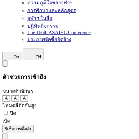
ความภูมิใจของจุฬาฯ
การศึกษาและหลักสูตร
จุฬาฯ ในสื่อ
ปฏิทินกิจกรรม
The 166th ASAIHL Conference
ประกาศจัดซื้อจัดจ้าง
On
TH
ตัวช่วยการเข้าถึง
ขนาดตัวอักษร
A
A
A
โหมดสีตัดกันสูง
ปิด
เปิด
รีเซ็ตการตั้งค่า