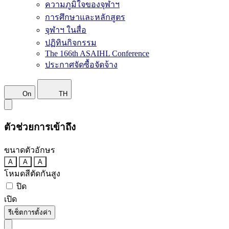
ความภูมิใจของจุฬาฯ
การศึกษาและหลักสูตร
จุฬาฯ ในสื่อ
ปฏิทินกิจกรรม
The 166th ASAIHL Conference
ประกาศจัดซื้อจัดจ้าง
On
TH
ตัวช่วยการเข้าถึง
ขนาดตัวอักษร
A
A
A
โหมดสีตัดกันสูง
ปิด
เปิด
รีเซ็ตการตั้งค่า