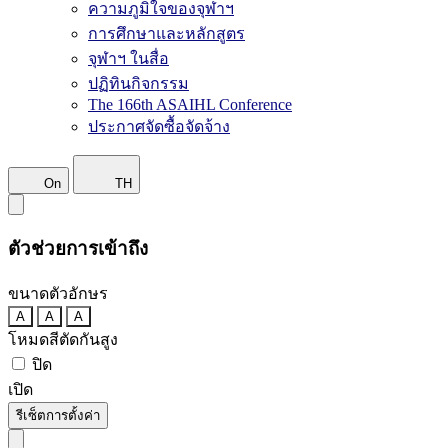
ความภูมิใจของจุฬาฯ
การศึกษาและหลักสูตร
จุฬาฯ ในสื่อ
ปฏิทินกิจกรรม
The 166th ASAIHL Conference
ประกาศจัดซื้อจัดจ้าง
On
TH
ตัวช่วยการเข้าถึง
ขนาดตัวอักษร
A
A
A
โหมดสีตัดกันสูง
ปิด
เปิด
รีเซ็ตการตั้งค่า