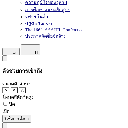
ความภูมิใจของจุฬาฯ
การศึกษาและหลักสูตร
จุฬาฯ ในสื่อ
ปฏิทินกิจกรรม
The 166th ASAIHL Conference
ประกาศจัดซื้อจัดจ้าง
On
TH
ตัวช่วยการเข้าถึง
ขนาดตัวอักษร
A
A
A
โหมดสีตัดกันสูง
ปิด
เปิด
รีเซ็ตการตั้งค่า