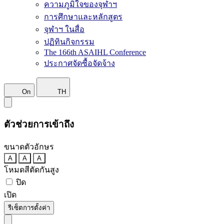
ความภูมิใจของจุฬาฯ
การศึกษาและหลักสูตร
จุฬาฯ ในสื่อ
ปฏิทินกิจกรรม
The 166th ASAIHL Conference
ประกาศจัดซื้อจัดจ้าง
On
TH
ตัวช่วยการเข้าถึง
ขนาดตัวอักษร
A
A
A
โหมดสีตัดกันสูง
ปิด
เปิด
รีเซ็ตการตั้งค่า